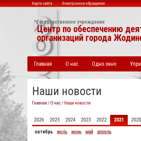
Карта сайта
Электронное обращение
Государственное учреждение
Центр по обеспечению де
организаций города Жодин
Главная
О нас
Одно окно
Упр
Наши новости
Главная
/
О нас
/
Наши новости
2026
2025
2024
2023
2022
2021
202
октябрь
июль
июнь
май
апрель